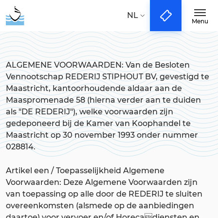
Taal:
NL
EN
DE
NL
Menu
Boottochten
ALGEMENE VOORWAARDEN: Van de Besloten
Vennootschap REDERIJ STIPHOUT BV, gevestigd te
City-Tours
Maastricht, kantoorhoudende aldaar aan de
Maaspromenade 58 (hierna verder aan te duiden
als "DE REDERIJ"), welke voorwaarden zijn
Sloepverhuur
gedeponeerd bij de Kamer van Koophandel te
Maastricht op 30 november 1993 onder nummer
028814.
Groups & Events
Artikel een / Toepasselijkheid Algemene
Voorwaarden: Deze Algemene Voorwaarden zijn
Vertreklocatie
van toepassing op alle door de REDERIJ te sluiten
overeenkomsten (alsmede op de aanbiedingen
daartoe) voor vervoer en/of Horecadiensten en