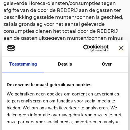
geleverde Horeca-diensten/consumpties tegen
afgifte van de door de REDERIJ aan de gasten ter
beschikking gestelde munten/bonnen is geschied,
zal als grondslag voor het aantal geleverde
consumpties dienen het totaal door de REDERIJ
aan de gasten uitgegeven munten/bonnen minus
de munten/bonnen die onmiddellijk na afloop van
het verstrekken van de Horeca-diensten aan de
REDERIJ worden teruggegeven, respectievelijk het
Toestemming
Details
Over
aantal verstrekte consumpties zoals die zullen
blijken uit de omzetlijsten. Het tellen van de
munten/ bonnen gebeurt door de REDERIJ en de
Deze website maakt gebruik van cookies
klant verklaart zich hierbij bij voorbaat in beginsel
akkoord met de juistheid van die telling, die
We gebruiken geen cookies om content en advertenties
schriftelijk wordt bijgehouden. Vanzelfsprekend
te personaliseren en om functies voor social media te
kan de klant tegenbewijs tegen de uitkomsten van
bieden. Wel om ons websiteverkeer te analyseren. We
de telling van de REDERIJ leveren. 6.f. De klant doet
delen geen informatie over uw gebruik van onze site met
afstand van de mogelijkheid om zich te beroepen
onze partners voor social media, adverteren en analyse.
op verrekening. 6.g. Indien bij de afrekening geschil