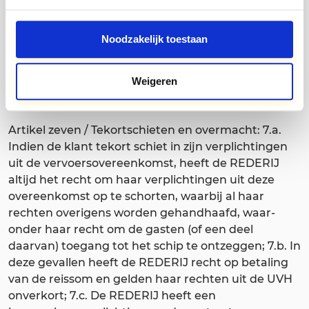
ontstaat over het verschil in het bedrag of ter
bepaling daarvan een niet spoedig uit te voeren
Noodzakelijk toestaan
berekening nodig is, is de klant verplicht om
terstond dat deel te betalen, waarover partijen het
eens zijn en over het deel, waarover onenigheid
Weigeren
bestaat, zekerheid te verschaffen.
Artikel zeven / Tekortschieten en overmacht: 7.a.
Indien de klant tekort schiet in zijn verplichtingen
uit de vervoersovereenkomst, heeft de REDERIJ
altijd het recht om haar verplichtingen uit deze
overeenkomst op te schorten, waarbij al haar
rechten overigens worden gehandhaafd, waar-
onder haar recht om de gasten (of een deel
daarvan) toegang tot het schip te ontzeggen; 7.b. In
deze gevallen heeft de REDERIJ recht op betaling
van de reissom en gelden haar rechten uit de UVH
onverkort; 7.c. De REDERIJ heeft een