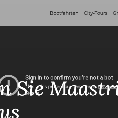
Bootfahrten
City-Tours
Gr
n Sie Maastr
us