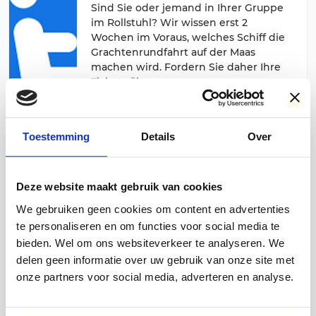
Sind Sie oder jemand in Ihrer Gruppe
im Rollstuhl? Wir wissen erst 2
Wochen im Voraus, welches Schiff die
Grachtenrundfahrt auf der Maas
machen wird. Fordern Sie daher Ihre
Tickets über unsere
Reservierungsabteilung
an.
Toestemming
Details
Over
Deze website maakt gebruik van cookies
Kapitäns lunch(ab 20 Personen)
We gebruiken geen cookies om content en advertenties
€ 17,50 pro Person
te personaliseren en om functies voor social media te
Für Gruppen ab 20 Personen ist es
bieden. Wel om ons websiteverkeer te analyseren. We
möglich, die Kreuzfahrt auf der Maas
delen geen informatie over uw gebruik van onze site met
mit einem Mittagessen zu
kombinieren, mit Tagessuppe, einer
onze partners voor social media, adverteren en analyse.
Auswahl an Brötchen und Broten,
jungem, gereiftem Käse, Brie,