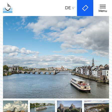
Taal:
NL
EN
DE
DE
Menu
Bootfahrten
City-Tours
Groups & Events