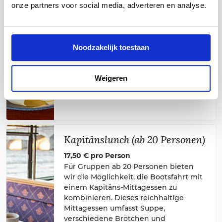
onze partners voor social media, adverteren en analyse.
(auch als vegetarische Variante)
bestehend aus:
* Suppe des Tages * Krokette mit Brot *
Noodzakelijk toestaan
rustikales Baguette gesund
Für die Kinder * Frikandel Sandwich *
Weigeren
Erfrischungsgetränke * Tüte Chips
oder Raketeneis
Kapitänslunch (ab 20 Personen)
17,50 € pro Person
Für Gruppen ab 20 Personen bieten
wir die Möglichkeit, die Bootsfahrt mit
einem Kapitäns-Mittagessen zu
kombinieren. Dieses reichhaltige
Mittagessen umfasst Suppe,
verschiedene Brötchen und