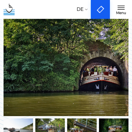
Taal:
NL
EN
DE
DE
Menu
Bootfahrten
City-Tours
Groups & Events