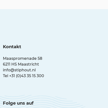
Lounge
“, in dem Sie köstlichen Kaffee mit
Limburgse Vlaai, ein leckeres Mittagessen
oder ein stimmungsvolles Abendessen
genießen können.
Kontakt
Maaspromenade 58
6211 HS Maastricht
info@stiphout.nl
Tel +31 (0)43 35 15 300
Folge uns auf