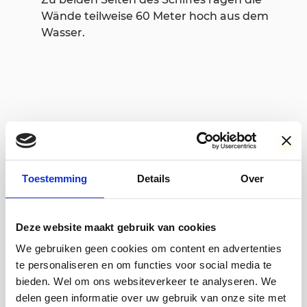
Wände teilweise 60 Meter hoch aus dem
Wasser.
Extras with your boat trip?
Extras can be added in the next step of the
Toestemming
Details
Over
reservation proces.
Deze website maakt gebruik van cookies
Lunchpaket
We gebruiken geen cookies om content en advertenties
Erwachsenen € 22,50 Kinder € 15,00
te personaliseren en om functies voor social media te
Empfang mit Kaffee (softdrinks für die
bieden. Wel om ons websiteverkeer te analyseren. We
Kids) und Limburg flan und während
delen geen informatie over uw gebruik van onze site met
der Tour ein ausgiebiges Mittagessen