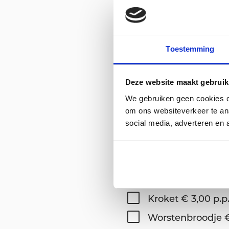
Hoeveel kinderen 0 t/m 3 j
Toestemming
Welke catering wilt u toe
Deze website maakt gebruik
Koffie met vlaai €
We gebruiken geen cookies om
om ons websiteverkeer te an
Matrozenlunch € 
social media, adverteren en 
Kapiteinslunch € 
Bij te boeken supplement
Vlaai € 3,95 p.p.
Kroket € 3,00 p.p
Worstenbroodje €