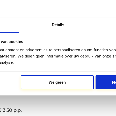
aar
Details
voegen?
*
 van cookies
 8,95 p.p.
 content en advertenties te personaliseren en om functies voor
alyseren. We delen geen informatie over uw gebruik van onze si
14,50 p.p.
analyse.
17,50 p.p.
en
Weigeren
N
.
 3,50 p.p.